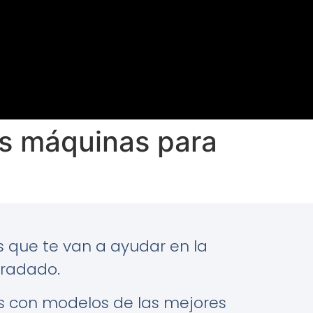
s máquinas para
que te van a ayudar en la
gradado.
s con modelos de las mejores