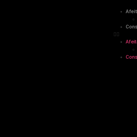
Afei
Cons
Afei
Cons