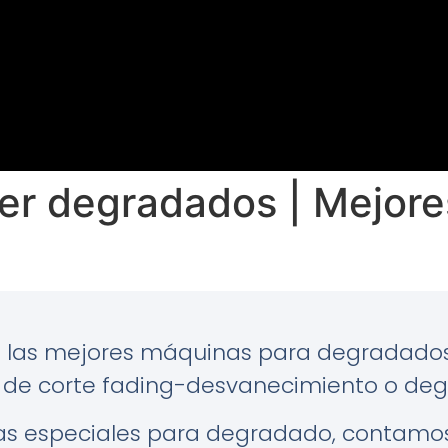
er degradados | Mejore
 las mejores máquinas para degradados 
 de corte fading-desvanecimiento o de
as especiales para degradado, contamo